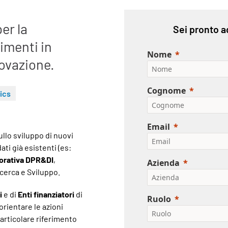
er la
Sei pronto a
imenti in
Nome
ovazione.
Cognome
ics
Email
ullo sviluppo di nuovi
ati già esistenti (es:
borativa DPR&DI
,
Azienda
icerca e Sviluppo.
i
e di
Enti finanziatori
di
Ruolo
orientare le azioni
particolare riferimento