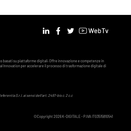
ess basati su piattaforme digitali. Offre innovazione e competenze in
al Innovation per accelerare il processo di trasformazione digitale di
entia S.r.l. ai sensi dell’art. 2497-bis c. 2 c.c
©
Copyright
2026 K-DIGITALE - P.IVA IT03515810541