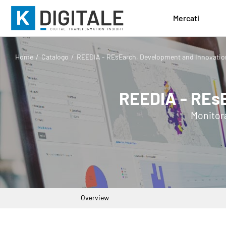
Mercati
Home
Catalogo
REEDIA - REsEarch, Development and Innovation
REEDIA - REsE
Monitora
Overview