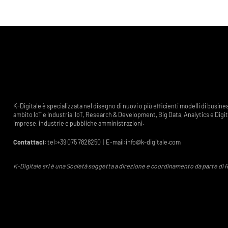
K-Digitale è specializzata nel disegno di nuovi o più efficienti modelli di busin
ambito IoT e Industrial IoT, Research & Development, Big Data, Analytics e Digit
imprese, industrie e pubbliche amministrazioni.
Contattaci
: tel:
+39 075 7828250
| E-mail:
info@k-digitale.com
K-Digitale srl è una Società soggetta a direzione e coordinamento da parte di Refer